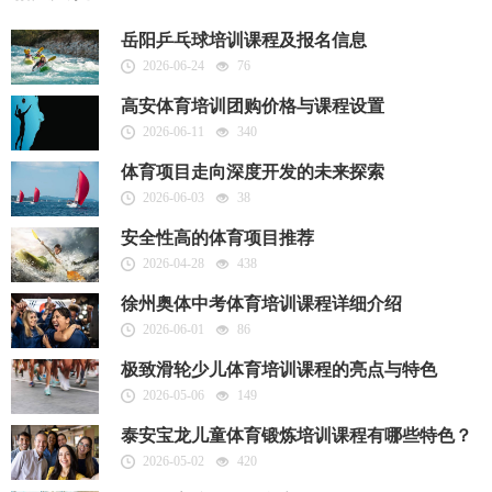
岳阳乒乓球培训课程及报名信息
2026-06-24
76
高安体育培训团购价格与课程设置
2026-06-11
340
体育项目走向深度开发的未来探索
2026-06-03
38
安全性高的体育项目推荐
2026-04-28
438
徐州奥体中考体育培训课程详细介绍
2026-06-01
86
极致滑轮少儿体育培训课程的亮点与特色
2026-05-06
149
泰安宝龙儿童体育锻炼培训课程有哪些特色？
2026-05-02
420