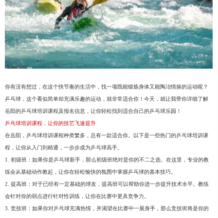
你有没有想过，在这个快节奏的生活中，找一项既能锻炼身体又能陶冶情操的运动呢？
乒乓球，这个看似简单却充满乐趣的运动，就非常适合你！今天，就让我带你详细了解
岳阳的乒乓球培训课程及报名信息，让你轻松找到适合自己的乒乓球乐园！
乒乓球培训课程，让你的技艺飞速提升
在岳阳，乒乓球培训课程种类繁多，总有一款适合你。以下是一些热门的乒乓球培训课
程，让你从入门到精通，一步步成为乒乓球高手。
1. 初级班：如果你是乒乓球新手，那么初级班绝对是你的不二之选。在这里，专业的教
练会从基础动作教起，让你在轻松愉快的氛围中掌握乒乓球的基本技巧。
2. 提高班：对于已经有一定基础的球友，提高班可以帮助你进一步提升技术水平。教练
会针对你的弱点进行针对性训练，让你在比赛中更具竞争力。
3. 竞技班：如果你对乒乓球充满热情，并渴望在比赛中一展身手，那么竞技班将是你的