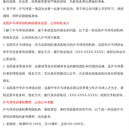
最佳选择。在这里，你将接受更加严格的训练，为参加各类比赛做好准备。
4. 亲子班：乒乓球是一项适合全家一起参与的运动。亲子班让你与家人共同学习，增进
感情，同时还能锻炼身体。
岳阳乒乓球培训机构的报名信息，让你轻松加入
了解了乒乓球培训课程，接下来就是如何报名的问题。以下是一些岳阳乒乓球培训机构
的报名信息，让你轻松加入乒乓球大家庭。
1. 岳阳市乒乓球协会：作为岳阳地区最具影响力的乒乓球培训机构，岳阳市乒乓球协会
常年开设各类培训课程。报名方式：拨打协会电话（XXX-XXXX-XXXX）或前往协会办
公室咨询。
2. 岳阳某体育俱乐部：这家体育俱乐部拥有专业的教练团队和完善的设施，是乒乓球爱
好者的理想选择。报名方式：关注俱乐部微信公众号，点击报名链接或前往俱乐部现场
报名。
3. 岳阳某中学乒乓球俱乐部：这家中学乒乓球俱乐部以培养青少年乒乓球人才为主，课
程设置丰富多样。报名方式：拨打俱乐部电话（XXX-XXXX-XXXX）或前往学校咨询。
乒乓球培训课程费用，让你心中有数
乒乓球培训课程费用因机构、课程类型、课时等因素而有所不同。以下是一些岳阳乒乓
球培训课程的参考费用，供你参考。
1. 初级班：每课时50-100元，共10课时，总价500-1000元。