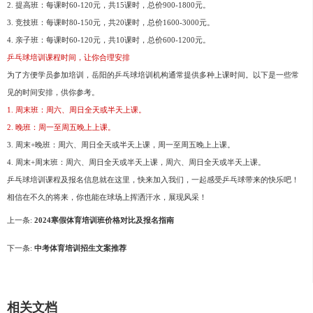
2. 提高班：每课时60-120元，共15课时，总价900-1800元。
3. 竞技班：每课时80-150元，共20课时，总价1600-3000元。
4. 亲子班：每课时60-120元，共10课时，总价600-1200元。
乒乓球培训课程时间，让你合理安排
为了方便学员参加培训，岳阳的乒乓球培训机构通常提供多种上课时间。以下是一些常
见的时间安排，供你参考。
1. 周末班：周六、周日全天或半天上课。
2. 晚班：周一至周五晚上上课。
3. 周末+晚班：周六、周日全天或半天上课，周一至周五晚上上课。
4. 周末+周末班：周六、周日全天或半天上课，周六、周日全天或半天上课。
乒乓球培训课程及报名信息就在这里，快来加入我们，一起感受乒乓球带来的快乐吧！
相信在不久的将来，你也能在球场上挥洒汗水，展现风采！
上一条:
2024寒假体育培训班价格对比及报名指南
下一条:
中考体育培训招生文案推荐
相关文档