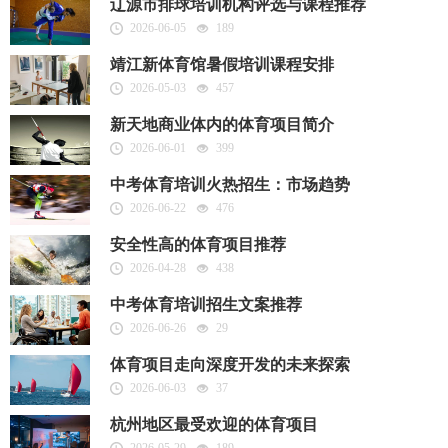
辽源市排球培训机构评选与课程推荐
2026-06-05
189
靖江新体育馆暑假培训课程安排
2026-05-03
457
新天地商业体内的体育项目简介
2026-06-01
399
中考体育培训火热招生：市场趋势
2026-06-22
476
安全性高的体育项目推荐
2026-04-28
438
中考体育培训招生文案推荐
2026-06-26
29
体育项目走向深度开发的未来探索
2026-06-03
37
杭州地区最受欢迎的体育项目
2026-05-29
189