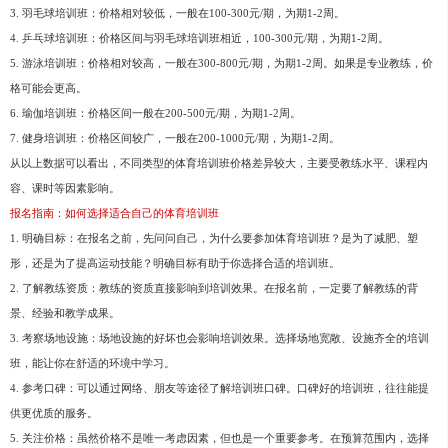
3. 羽毛球培训班：价格相对较低，一般在100-300元/期，为期1-2周。
4. 乒乓球培训班：价格区间与羽毛球培训班相近，100-300元/期，为期1-2周。
5. 游泳培训班：价格相对较高，一般在300-800元/期，为期1-2周。如果是专业教练，价
格可能会更高。
6. 瑜伽培训班：价格区间一般在200-500元/期，为期1-2周。
7. 健身培训班：价格区间较广，一般在200-1000元/期，为期1-2周。
从以上数据可以看出，不同类型的体育培训班价格差异较大，主要受教练水平、课程内
容、课时等因素影响。
报名指南：如何选择适合自己的体育培训班
1. 明确目标：在报名之前，先问问自己，为什么要参加体育培训班？是为了减肥、塑
形，还是为了提高运动技能？明确目标有助于你选择合适的培训班。
2. 了解教练资质：教练的资质直接影响到培训效果。在报名前，一定要了解教练的背
景、经验和教学成果。
3. 考察场地设施：场地设施的好坏也会影响培训效果。选择场地宽敞、设施齐全的培训
班，能让你在舒适的环境中学习。
4. 参考口碑：可以通过网络、朋友等途径了解培训班口碑。口碑好的培训班，往往能提
供更优质的服务。
5. 关注价格：虽然价格不是唯一考虑因素，但也是一个重要参考。在预算范围内，选择