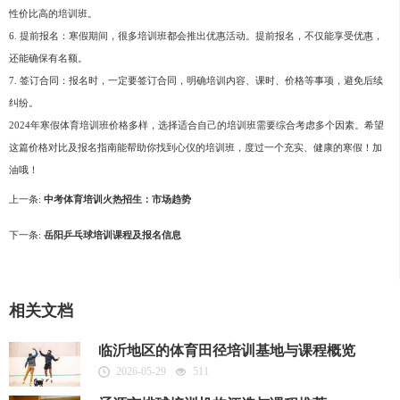
性价比高的培训班。
6. 提前报名：寒假期间，很多培训班都会推出优惠活动。提前报名，不仅能享受优惠，
还能确保有名额。
7. 签订合同：报名时，一定要签订合同，明确培训内容、课时、价格等事项，避免后续
纠纷。
2024年寒假体育培训班价格多样，选择适合自己的培训班需要综合考虑多个因素。希望
这篇价格对比及报名指南能帮助你找到心仪的培训班，度过一个充实、健康的寒假！加
油哦！
上一条:
中考体育培训火热招生：市场趋势
下一条:
岳阳乒乓球培训课程及报名信息
相关文档
临沂地区的体育田径培训基地与课程概览
2026-05-29
511