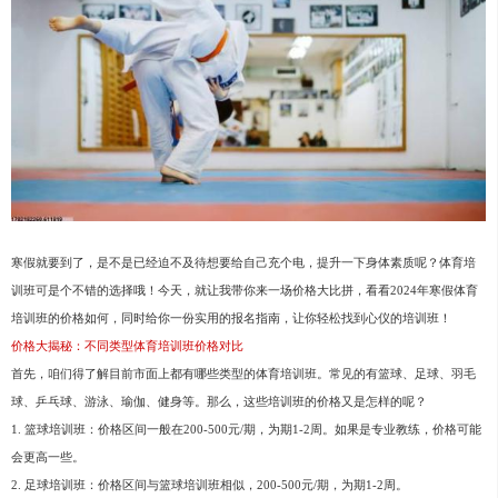
寒假就要到了，是不是已经迫不及待想要给自己充个电，提升一下身体素质呢？体育培
训班可是个不错的选择哦！今天，就让我带你来一场价格大比拼，看看2024年寒假体育
培训班的价格如何，同时给你一份实用的报名指南，让你轻松找到心仪的培训班！
价格大揭秘：不同类型体育培训班价格对比
首先，咱们得了解目前市面上都有哪些类型的体育培训班。常见的有篮球、足球、羽毛
球、乒乓球、游泳、瑜伽、健身等。那么，这些培训班的价格又是怎样的呢？
1. 篮球培训班：价格区间一般在200-500元/期，为期1-2周。如果是专业教练，价格可能
会更高一些。
2. 足球培训班：价格区间与篮球培训班相似，200-500元/期，为期1-2周。