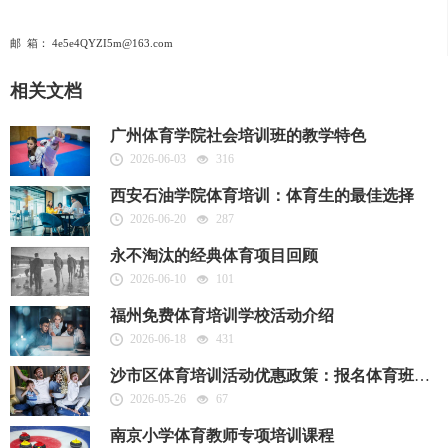
邮 箱：
4e5e4QYZI5m@163.com
相关文档
广州体育学院社会培训班的教学特色
2026-06-03
316
西安石油学院体育培训：体育生的最佳选择
2026-06-20
287
永不淘汰的经典体育项目回顾
2026-06-10
101
福州免费体育培训学校活动介绍
2026-06-18
431
沙市区体育培训活动优惠政策：报名体育班抢更多优惠
2026-05-26
67
南京小学体育教师专项培训课程