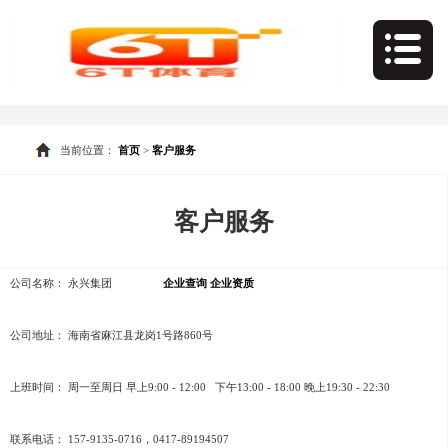
当前位置：
首页
>
客户服务
客户服务
公司名称：
永兴集团
企业查询
企业资质
公司地址：
海南省麻江县龙岗1号路860号
上班时间：
周一至周日 早上9:00 - 12:00 下午13:00 - 18:00 晚上19:30 - 22:30
联系电话：
157-9135-0716，0417-89194507