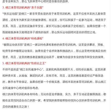
是专业和实力，那么飞跃体育中心绝对是你最佳的选择。
3. 桃江体育培训机构的“亲子乐园”
“快乐运动园”是桃江一家非常受欢迎的亲子体育培训机构。这里不仅有丰富的儿童体育
课程，还有专为家长设计的健身课程。在这里，你可以和孩子一起参与运动，增进亲子
关系。而且，这里的设施非常安全，家长可以放心地将孩子交给他们。如果你想要一个
既能锻炼身体又能增进亲子感情的场所，那么快乐运动园绝对是你的理想之地。
4. 桃江体育培训机构的“特色课程”
“极限运动俱乐部”是桃江一家以特色课程著称的体育培训机构。这里提供攀岩、滑板、
轮滑等多种极限运动项目。如果你是个追求刺激和挑战的人，那么这里绝对能满足你的
需求。而且，这里的教练都是极限运动高手，能够为你提供专业的指导和安全的保障。
5. 桃江体育培训机构的“性价比之王”
不得不提的是“桃江全民健身中心”。这家机构虽然规模不大，但性价比极高。这里的课
程种类丰富，从瑜伽、舞蹈到武术，应有尽有。而且，这里的教练都是经过严格筛选
的，教学水平有保证。如果你想要一个价格实惠、课程丰富的体育培训机构，那么桃江
全民健身中心绝对值得你考虑。
桃江的体育培训机构各有特色，无论你是追求颜值、实力、亲子互动还是极限挑战，都
能在这里找到适合自己的那一家。希望我的推荐能帮助你找到心仪的体育培训机构，开
启你的健康生活之旅！