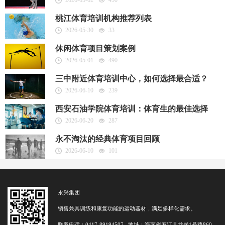
桃江体育培训机构推荐列表
2026-05-30
33
休闲体育项目策划案例
2026-05-01
490
三中附近体育培训中心，如何选择最合适？
2026-06-10
239
西安石油学院体育培训：体育生的最佳选择
2026-06-20
287
永不淘汰的经典体育项目回顾
2026-06-10
101
永兴集团
销售兼具训练和康复功能的运动器材，满足多样化需求。
联系电话：0417-89194507 地址：海南省麻江县龙岗1号路860