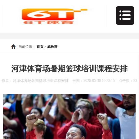
当前位置：
首页
>
成长营
河津体育场暑期篮球培训课程安排
作者：河津体育场暑期篮球培训课程安排 日期：2026-05-30 10:38:15 点击数：
83