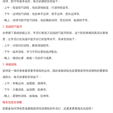
传球、防守等基本动作。每天的课程安排如下：
- 上午：投篮技巧训练，包括原地投篮、行进间投篮等。
- 下午：运球技巧训练，包括单手运球、双手运球、变向运球等。
- 晚上：传球与防守技巧训练，包括胸前传球、背后传球、贴身防守等。
2. 实战技巧提升
在掌握了基础技能之后，学员们将进入实战技巧提升阶段。这个阶段将模拟真实比赛场
景，让学员们在实战中提升自己的篮球水平。具体安排如下：
- 上午：分组对抗训练，教练现场指导。
- 下午：战术训练，学习不同位置的战术配合。
- 晚上：模拟比赛，检验一天的学习成果。
3. 体能训练
篮球是一项对身体素质要求很高的运动，因此体能训练也是暑期篮球培训课程的重要组
成部分。每天的课程安排如下：
- 上午：有氧运动，如慢跑、跳绳等。
- 下午：力量训练，如深蹲、卧推等。
- 晚上：柔韧性训练，如瑜伽、拉伸等。
报名信息全攻略
想要参加河津体育场暑期篮球培训课程的学员们，赶紧来看看报名信息吧！