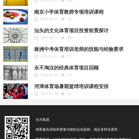
2026-05-01
490
南京小学体育教师专项培训课程
2026-06-13
291
汕头的文化体育项目投资前景探讨
2026-06-11
486
株洲中考体育培训老师的技能与经验要求
2026-06-22
277
永不淘汰的经典体育项目回顾
2026-06-10
101
河津体育场暑期篮球培训课程安排
2026-05-30
83
永兴集团
销售兼具训练和康复功能的运动器材，满足多样化需求。