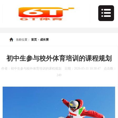
当前位置：
首页
>
成长营
初中生参与校外体育培训的课程规划
作者：初中生参与校外体育培训的课程规划 日期：2026-05-31 10:38:47 点击数：
249