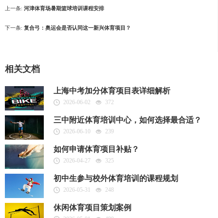
上一条:
河津体育场暑期篮球培训课程安排
下一条:
复合弓：奥运会是否认同这一新兴体育项目？
相关文档
上海中考加分体育项目表详细解析
2026-06-02
372
三中附近体育培训中心，如何选择最合适？
2026-06-10
239
如何申请体育项目补贴？
2026-04-27
325
初中生参与校外体育培训的课程规划
2026-05-31
248
休闲体育项目策划案例