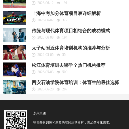
2026-06-12
191
上海中考加分体育项目表详细解析
2026-06-02
372
传统与现代体育项目相结合的成功模式
2026-06-08
194
太子站附近体育培训机构的推荐与分析
2026-05-05
55
松江体育培训去哪学？热门机构推荐
2026-05-03
509
西安石油学院体育培训：体育生的最佳选择
2026-06-20
287
永兴集团
销售兼具训练和康复功能的运动器材，满足多样化需求。