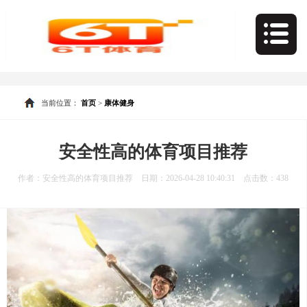
当前位置：
首页
>
康体健身
安全性高的体育项目推荐
作者：安全性高的体育项目推荐 日期：2026-04-28 10:40:31 点击数：
438