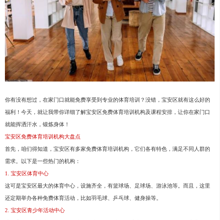
你有没有想过，在家门口就能免费享受到专业的体育培训？没错，宝安区就有这么好的
福利！今天，就让我带你详细了解宝安区免费体育培训机构及课程安排，让你在家门口
就能挥洒汗水，锻炼身体！
宝安区免费体育培训机构大盘点
首先，咱们得知道，宝安区有多家免费体育培训机构，它们各有特色，满足不同人群的
需求。以下是一些热门的机构：
1. 宝安区体育中心
这可是宝安区最大的体育中心，设施齐全，有篮球场、足球场、游泳池等。而且，这里
还定期举办各种免费体育活动，比如羽毛球、乒乓球、健身操等。
2. 宝安区青少年活动中心