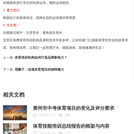
在锻炼前进行充分的热身运动，预防运动损伤。
3. 量力而行
根据自己的身体状况，选择合适的运动项目和强度。
4. 安全第一
在锻炼过程中，注意安全，避免发生意外。
宝安区免费体育培训机构及课程安排丰富多样，让你在家门口就能享受到专业的体育培
训。快来报名吧，让我们一起挥洒汗水，锻炼身体，迎接健康的生活！
上一条:
体育培训机构如何打造品牌影响力？
下一条:
甩鞭子：这项体育项目的独特魅力
相关文档
莱州市中考体育项目的变化及评分要求
2026-05-27
496
体育技能培训总结报告的框架与内容
2026-06-10
313