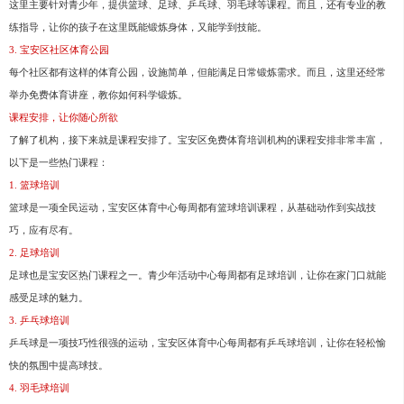
这里主要针对青少年，提供篮球、足球、乒乓球、羽毛球等课程。而且，还有专业的教
练指导，让你的孩子在这里既能锻炼身体，又能学到技能。
3. 宝安区社区体育公园
每个社区都有这样的体育公园，设施简单，但能满足日常锻炼需求。而且，这里还经常
举办免费体育讲座，教你如何科学锻炼。
课程安排，让你随心所欲
了解了机构，接下来就是课程安排了。宝安区免费体育培训机构的课程安排非常丰富，
以下是一些热门课程：
1. 篮球培训
篮球是一项全民运动，宝安区体育中心每周都有篮球培训课程，从基础动作到实战技
巧，应有尽有。
2. 足球培训
足球也是宝安区热门课程之一。青少年活动中心每周都有足球培训，让你在家门口就能
感受足球的魅力。
3. 乒乓球培训
乒乓球是一项技巧性很强的运动，宝安区体育中心每周都有乒乓球培训，让你在轻松愉
快的氛围中提高球技。
4. 羽毛球培训