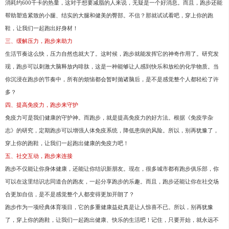
消耗约600千卡的热量，这对于想要减脂的人来说，无疑是一个好消息。而且，跑步还能
帮助塑造紧致的小腿、结实的大腿和健美的臀部。不信？那就试试看吧，穿上你的跑
鞋，让我们一起跑出好身材！
三、缓解压力，跑步来助力
生活节奏这么快，压力自然也就大了。这时候，跑步就能发挥它的神奇作用了。研究发
现，跑步可以刺激大脑释放内啡肽，这是一种能够让人感到快乐和放松的化学物质。当
你沉浸在跑步的节奏中，所有的烦恼都会暂时抛诸脑后，是不是感觉整个人都轻松了许
多？
四、提高免疫力，跑步来守护
免疫力可是我们健康的守护神。而跑步，就是提高免疫力的好方法。根据《免疫学杂
志》的研究，定期跑步可以增强人体免疫系统，降低患病的风险。所以，别再犹豫了，
穿上你的跑鞋，让我们一起跑出健康的免疫力吧！
五、社交互动，跑步来连接
跑步不仅能让你身体健康，还能让你结识新朋友。现在，很多城市都有跑步俱乐部，你
可以在这里结识志同道合的跑友，一起分享跑步的乐趣。而且，跑步还能让你在社交场
合更加自信，是不是感觉整个人都变得更加开朗了？
跑步作为一项经典体育项目，它的多重健康益处真是让人惊喜不已。所以，别再犹豫
了，穿上你的跑鞋，让我们一起跑出健康、快乐的生活吧！记住，只要开始，就永远不