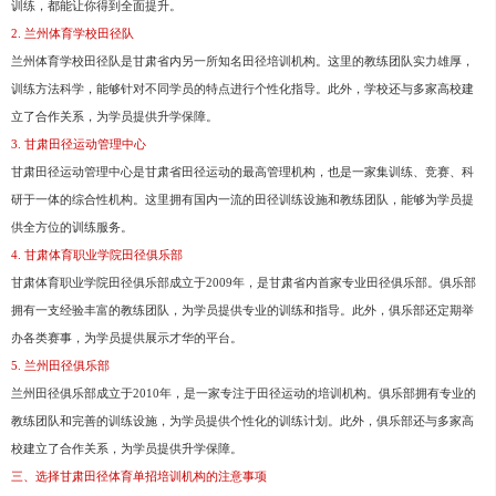
训练，都能让你得到全面提升。
2. 兰州体育学校田径队
兰州体育学校田径队是甘肃省内另一所知名田径培训机构。这里的教练团队实力雄厚，
训练方法科学，能够针对不同学员的特点进行个性化指导。此外，学校还与多家高校建
立了合作关系，为学员提供升学保障。
3. 甘肃田径运动管理中心
甘肃田径运动管理中心是甘肃省田径运动的最高管理机构，也是一家集训练、竞赛、科
研于一体的综合性机构。这里拥有国内一流的田径训练设施和教练团队，能够为学员提
供全方位的训练服务。
4. 甘肃体育职业学院田径俱乐部
甘肃体育职业学院田径俱乐部成立于2009年，是甘肃省内首家专业田径俱乐部。俱乐部
拥有一支经验丰富的教练团队，为学员提供专业的训练和指导。此外，俱乐部还定期举
办各类赛事，为学员提供展示才华的平台。
5. 兰州田径俱乐部
兰州田径俱乐部成立于2010年，是一家专注于田径运动的培训机构。俱乐部拥有专业的
教练团队和完善的训练设施，为学员提供个性化的训练计划。此外，俱乐部还与多家高
校建立了合作关系，为学员提供升学保障。
三、选择甘肃田径体育单招培训机构的注意事项