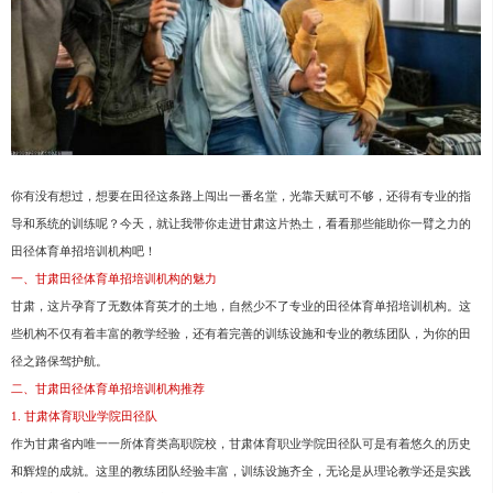
你有没有想过，想要在田径这条路上闯出一番名堂，光靠天赋可不够，还得有专业的指
导和系统的训练呢？今天，就让我带你走进甘肃这片热土，看看那些能助你一臂之力的
田径体育单招培训机构吧！
一、甘肃田径体育单招培训机构的魅力
甘肃，这片孕育了无数体育英才的土地，自然少不了专业的田径体育单招培训机构。这
些机构不仅有着丰富的教学经验，还有着完善的训练设施和专业的教练团队，为你的田
径之路保驾护航。
二、甘肃田径体育单招培训机构推荐
1. 甘肃体育职业学院田径队
作为甘肃省内唯一一所体育类高职院校，甘肃体育职业学院田径队可是有着悠久的历史
和辉煌的成就。这里的教练团队经验丰富，训练设施齐全，无论是从理论教学还是实践