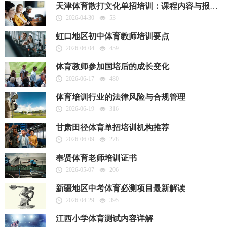
天津体育散打文化单招培训：课程内容与报名要求
2026-04-30
53
虹口地区初中体育教师培训要点
2026-06-04
459
体育教师参加国培后的成长变化
2026-06-17
480
体育培训行业的法律风险与合规管理
2026-06-19
316
甘肃田径体育单招培训机构推荐
2026-06-09
278
奉贤体育老师培训证书
2026-05-07
206
新疆地区中考体育必测项目最新解读
2026-04-29
395
江西小学体育测试内容详解