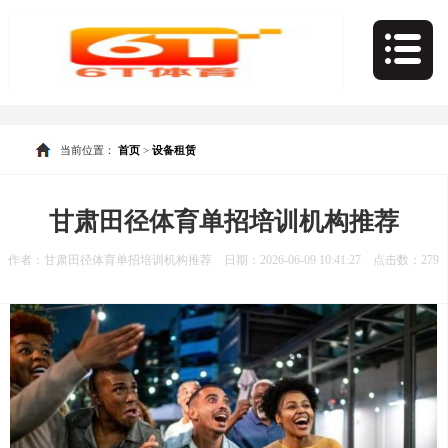
当前位置：
首页
>
设备租赁
甘肃田径体育单招培训机构推荐
作者：甘肃田径体育单招培训机构推荐 日期：2026-06-09 10:41:27 点击数：
279