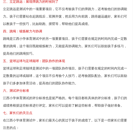
三、立定跳远：展现弹跳力的时候到了
立定跳远是测试中的一项重要项目，它不仅考验孩子们的弹跳力，还考验他们的协调能
力。孩子们需要站在起跳线后，双脚并拢，然后用力向前跳，跳得越远越好。家长们可
以教孩子一些技巧，比如助跑、摆臂等，帮助他们提高成绩。
四、跳绳：锻炼耐力与协调
跳绳是江西小学体育测试中的另一项重要项目。孩子们需要在规定的时间内完成一定数
量的跳绳，这个项目既能锻炼耐力，又能提高协调能力。家长们可以鼓励孩子多练习，
提高他们的跳绳技巧。
五、篮球运球与足球颠球：团队协作的体现
篮球运球和足球颠球是测试中的一项团队协作项目。孩子们需要在规定的时间内完成一
定数量的运球或颠球，这个项目不仅考验个人技巧，还考验团队配合。家长们可以鼓励
孩子们多参加体育活动，提高他们的团队协作能力。
六、测试评分标准
江西小学体育测试的评分标准也是挺严格的。每个项目都有具体的评分标准，孩子们的
成绩将根据这些标准进行评定。家长们可以提前了解这些标准，帮助孩子做好准备。
七、家长们的关注点
在江西小学体育测试中，家长们最关心的莫过于孩子的成绩了。以下是一些家长们需要
注意的点：