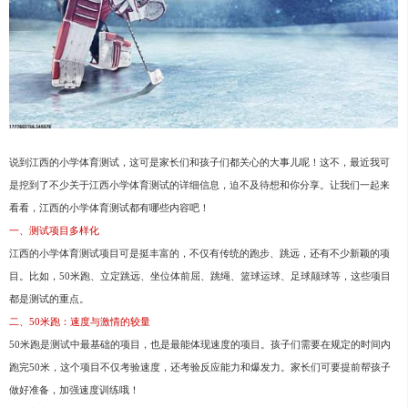
说到江西的小学体育测试，这可是家长们和孩子们都关心的大事儿呢！这不，最近我可
是挖到了不少关于江西小学体育测试的详细信息，迫不及待想和你分享。让我们一起来
看看，江西的小学体育测试都有哪些内容吧！
一、测试项目多样化
江西的小学体育测试项目可是挺丰富的，不仅有传统的跑步、跳远，还有不少新颖的项
目。比如，50米跑、立定跳远、坐位体前屈、跳绳、篮球运球、足球颠球等，这些项目
都是测试的重点。
二、50米跑：速度与激情的较量
50米跑是测试中最基础的项目，也是最能体现速度的项目。孩子们需要在规定的时间内
跑完50米，这个项目不仅考验速度，还考验反应能力和爆发力。家长们可要提前帮孩子
做好准备，加强速度训练哦！