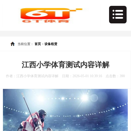
当前位置：
首页
>
设备租赁
江西小学体育测试内容详解
作者：江西小学体育测试内容详解 日期：2026-05-01 10:39:16 点击数：
390