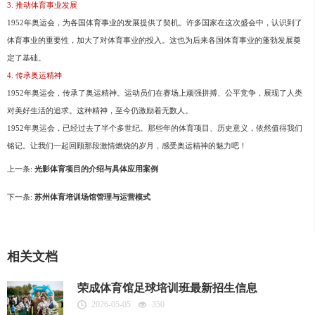
3. 推动体育事业发展
1952年奥运会，为各国体育事业的发展提供了契机。许多国家在这次盛会中，认识到了
体育事业的重要性，加大了对体育事业的投入。这也为后来各国体育事业的蓬勃发展奠
定了基础。
4. 传承奥运精神
1952年奥运会，传承了奥运精神。运动员们在赛场上顽强拼搏、公平竞争，展现了人类
对美好生活的追求。这种精神，至今仍激励着无数人。
1952年奥运会，已经过去了半个多世纪。那些年的体育项目、历史意义，依然值得我们
铭记。让我们一起回顾那段激情燃烧的岁月，感受奥运精神的魅力吧！
上一条:
光影体育项目的介绍与具体应用案例
下一条:
苏州体育培训场馆管理与运营模式
相关文档
荣成体育馆足球培训班最新招生信息
2026-05-05
350