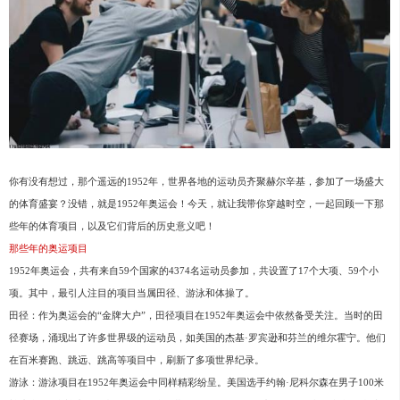
你有没有想过，那个遥远的1952年，世界各地的运动员齐聚赫尔辛基，参加了一场盛大
的体育盛宴？没错，就是1952年奥运会！今天，就让我带你穿越时空，一起回顾一下那
些年的体育项目，以及它们背后的历史意义吧！
那些年的奥运项目
1952年奥运会，共有来自59个国家的4374名运动员参加，共设置了17个大项、59个小
项。其中，最引人注目的项目当属田径、游泳和体操了。
田径：作为奥运会的“金牌大户”，田径项目在1952年奥运会中依然备受关注。当时的田
径赛场，涌现出了许多世界级的运动员，如美国的杰基·罗宾逊和芬兰的维尔霍宁。他们
在百米赛跑、跳远、跳高等项目中，刷新了多项世界纪录。
游泳：游泳项目在1952年奥运会中同样精彩纷呈。美国选手约翰·尼科尔森在男子100米