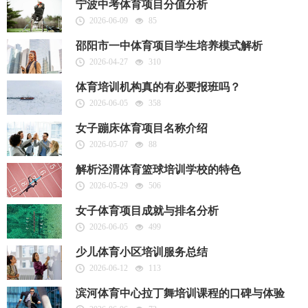
宁波中考体育项目分值分析
2026-06-09
85
邵阳市一中体育项目学生培养模式解析
2026-04-27
310
体育培训机构真的有必要报班吗？
2026-06-05
358
女子蹦床体育项目名称介绍
2026-05-07
88
解析泾渭体育篮球培训学校的特色
2026-05-29
506
女子体育项目成就与排名分析
2026-06-05
499
少儿体育小区培训服务总结
2026-06-12
113
滨河体育中心拉丁舞培训课程的口碑与体验