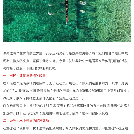
你知道吗？在体育的世界里，女子运动员们可是越来越厉害了呢！她们在各个项目中展
现出了惊人的实力，赢得了无数荣誉。今天，就让我带你一起看看女子体育项目的成就
与排名，感受一下她们的精彩瞬间吧！
一、田径：速度与激情的较量
在田径这个充满激情的项目中，女子运动员们展现出了惊人的速度和耐力。其中，牙买
加的“飞人”谢丽尔·约翰逊可是当之无愧的王者。她在100米和200米项目中都曾创造过世
界纪录，成为了田径史上最伟大的女子短跑运动员之一。
而在长跑项目中，肯尼亚的埃利乌德·基普乔格和埃塞俄比亚的布里吉特·科斯盖也是实力
派选手。她们在马拉松和长跑项目中屡创佳绩，成为了世界田径的佼佼者。
二、游泳：水中精灵的优雅舞动
在游泳这个项目中，女子运动员们展现出了令人惊叹的优雅和力量。中国游泳队在这项