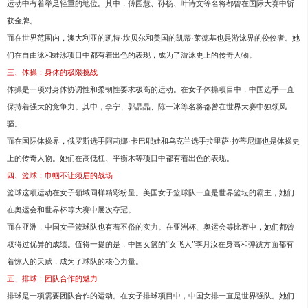
运动中有着举足轻重的地位。其中，傅园慧、孙杨、叶诗文等名将都曾在国际大赛中斩
获金牌。
而在世界范围内，澳大利亚的凯特·坎贝尔和美国的凯蒂·莱德基也是游泳界的佼佼者。她
们在自由泳和蛙泳项目中都有着出色的表现，成为了游泳史上的传奇人物。
三、体操：身体的极限挑战
体操是一项对身体协调性和柔韧性要求极高的运动。在女子体操项目中，中国选手一直
保持着强大的竞争力。其中，李宁、郭晶晶、陈一冰等名将都曾在世界大赛中独领风
骚。
而在国际体操界，俄罗斯选手阿莉娜·卡巴耶娃和乌克兰选手拉里萨·拉蒂尼娜也是体操史
上的传奇人物。她们在高低杠、平衡木等项目中都有着出色的表现。
四、篮球：巾帼不让须眉的战场
篮球这项运动在女子领域同样精彩纷呈。美国女子篮球队一直是世界篮坛的霸主，她们
在奥运会和世界杯等大赛中屡次夺冠。
而在亚洲，中国女子篮球队也有着不俗的实力。在亚洲杯、奥运会等比赛中，她们都曾
取得过优异的成绩。值得一提的是，中国女篮的“女飞人”李月汝在身高和弹跳方面都有
着惊人的天赋，成为了球队的核心力量。
五、排球：团队合作的魅力
排球是一项需要团队合作的运动。在女子排球项目中，中国女排一直是世界强队。她们